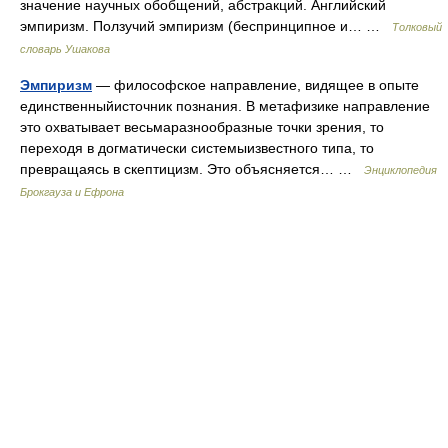
значение научных обобщений, абстракций. Английский
эмпиризм. Ползучий эмпиризм (беспринципное и… …
Толковый
словарь Ушакова
Эмпиризм
— философское направление, видящее в опыте
единственныйисточник познания. В метафизике направление
это охватывает весьмаразнообразные точки зрения, то
переходя в догматически системыизвестного типа, то
превращаясь в скептицизм. Это объясняется… …
Энциклопедия
Брокгауза и Ефрона