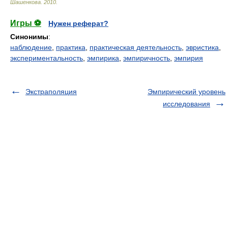
Шашенкова
.
2010
.
Игры ⚽
Нужен реферат?
Синонимы
:
наблюдение
,
практика
,
практическая деятельность
,
эвристика
,
экспериментальность
,
эмпирика
,
эмпиричность
,
эмпирия
Экстраполяция
Эмпирический уровень
исследования