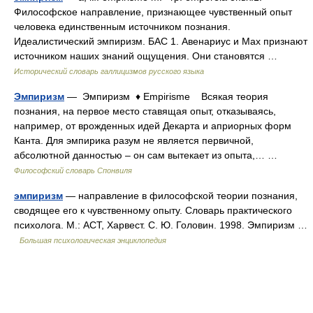
Философское направление, признающее чувственный опыт
человека единственным источником познания.
Идеалистический эмпиризм. БАС 1. Авенариус и Мах признают
источником наших знаний ощущения. Они становятся …
Исторический словарь галлицизмов русского языка
Эмпиризм
— Эмпиризм ♦ Empirisme Всякая теория
познания, на первое место ставящая опыт, отказываясь,
например, от врожденных идей Декарта и априорных форм
Канта. Для эмпирика разум не является первичной,
абсолютной данностью – он сам вытекает из опыта,… …
Философский словарь Спонвиля
эмпиризм
— направление в философской теории познания,
сводящее его к чувственному опыту. Словарь практического
психолога. М.: АСТ, Харвест. С. Ю. Головин. 1998. Эмпиризм …
Большая психологическая энциклопедия