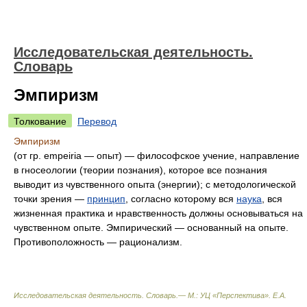
Исследовательская деятельность.
Словарь
Эмпиризм
Толкование
Перевод
Эмпиризм
(от гр. empeiria — опыт) — философское учение, направление
в гносеологии (теории познания), которое все познания
выводит из чувственного опыта (энергии); с методологической
точки зрения —
принцип
, согласно которому вся
наука
, вся
жизненная практика и нравственность должны основываться на
чувственном опыте. Эмпирический — основанный на опыте.
Противоположность — рационализм.
Исследовательская деятельность. Словарь.— М.: УЦ «Перспектива»
.
Е.А.