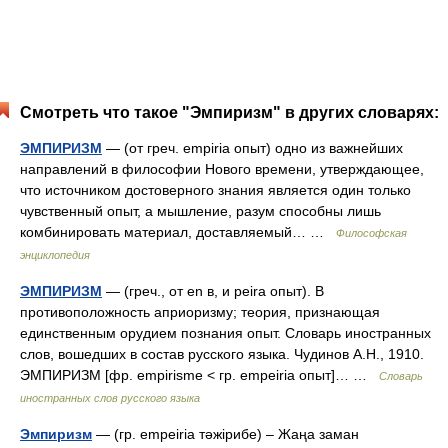
Смотреть что такое "Эмпиризм" в других словарях:
ЭМПИРИЗМ
— (от греч. empiria опыт) одно из важнейших
направлений в философии Нового времени, утверждающее,
что источником достоверного знания является один только
чувственный опыт, а мышление, разум способны лишь
комбинировать материал, доставляемый… …
Философская
энциклопедия
ЭМПИРИЗМ
— (греч., от en в, и peira опыт). В
противоположность априоризму; теория, признающая
единственным орудием познания опыт. Словарь иностранных
слов, вошедших в состав русского языка. Чудинов А.Н., 1910.
ЭМПИРИЗМ [фр. empirisme < гр. empeiria опыт]… …
Словарь
иностранных слов русского языка
Эмпиризм
— (гр. еmpeiria тәжірибе) – Жаңа заман