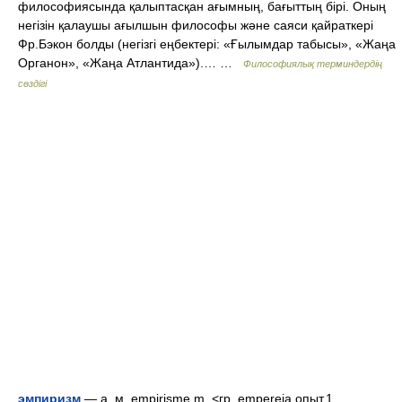
философиясында қалыптасқан ағымның, бағыттың бірі. Оның
негізін қалаушы ағылшын философы және саяси қайраткері
Фр.Бэкон болды (негізгі еңбектері: «Ғылымдар табысы», «Жаңа
Органон», «Жаңа Атлантида»).… …
Философиялық терминдердің
сөздігі
эмпиризм
— а, м. empirisme m. <гр. empereia опыт.1.